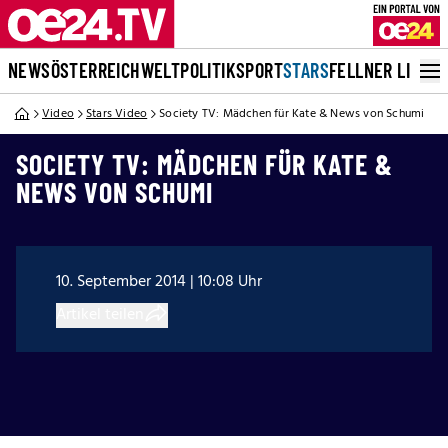
NEWS
ÖSTERREICH
WELT
POLITIK
SPORT
STARS
FELLNER LIVE
Video
Stars Video
Society TV: Mädchen für Kate & News von Schumi
SOCIETY TV: MÄDCHEN FÜR KATE &
NEWS VON SCHUMI
10. September 2014 | 10:08 Uhr
Artikel teilen