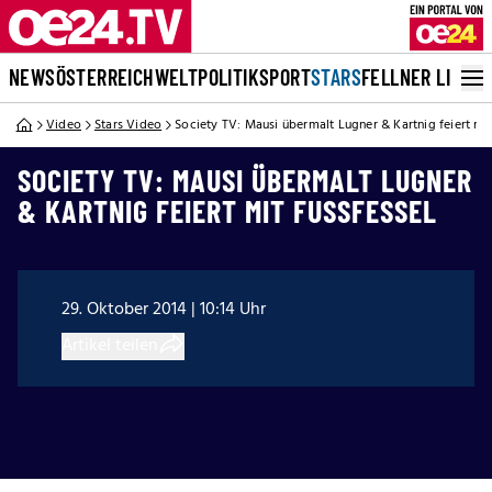
NEWS
ÖSTERREICH
WELT
POLITIK
SPORT
STARS
FELLNER LIVE
Video
Stars Video
Society TV: Mausi übermalt Lugner & Kartnig feiert mit
SOCIETY TV: MAUSI ÜBERMALT LUGNER
& KARTNIG FEIERT MIT FUSSFESSEL
29. Oktober 2014 | 10:14 Uhr
Artikel teilen