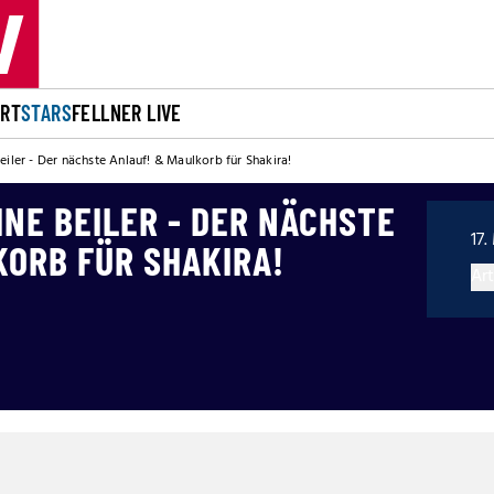
ORT
STARS
FELLNER LIVE
eiler - Der nächste Anlauf! & Maulkorb für Shakira!
INE BEILER - DER NÄCHSTE
17.
KORB FÜR SHAKIRA!
Art