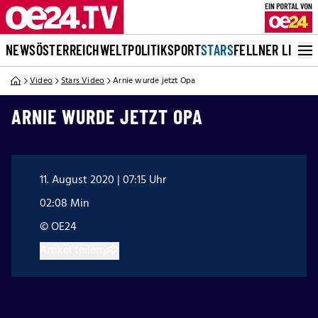
NEWS
ÖSTERREICH
WELT
POLITIK
SPORT
STARS
FELLNER LIVE
Video
Stars Video
Arnie wurde jetzt Opa
ARNIE WURDE JETZT OPA
11. August 2020 | 07:15 Uhr
02:08 Min
© OE24
Artikel teilen