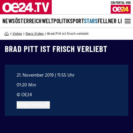
NEWS
ÖSTERREICH
WELT
POLITIK
SPORT
STARS
FELLNER LIVE
Video
Stars Video
Brad Pitt ist frisch verliebt
BRAD PITT IST FRISCH VERLIEBT
21. November 2019 | 11:55 Uhr
01:20 Min
© OE24
Artikel teilen