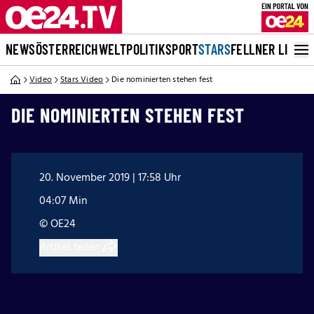
NEWS
ÖSTERREICH
WELT
POLITIK
SPORT
STARS
FELLNER LIVE
Video
Stars Video
Die nominierten stehen fest
DIE NOMINIERTEN STEHEN FEST
20. November 2019 | 17:58 Uhr
04:07 Min
© OE24
Artikel teilen