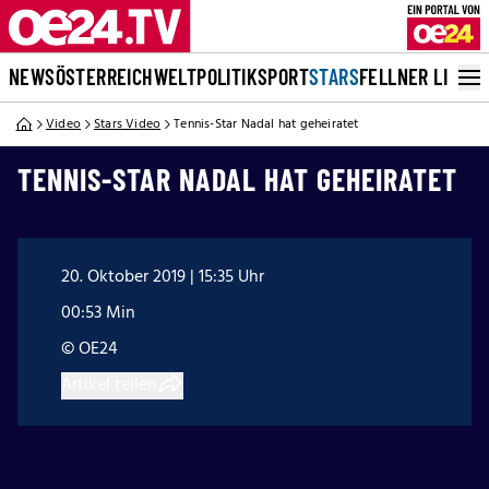
NEWS
ÖSTERREICH
WELT
POLITIK
SPORT
STARS
FELLNER LIVE
Video
Stars Video
Tennis-Star Nadal hat geheiratet
TENNIS-STAR NADAL HAT GEHEIRATET
20. Oktober 2019 | 15:35 Uhr
00:53 Min
© OE24
Artikel teilen