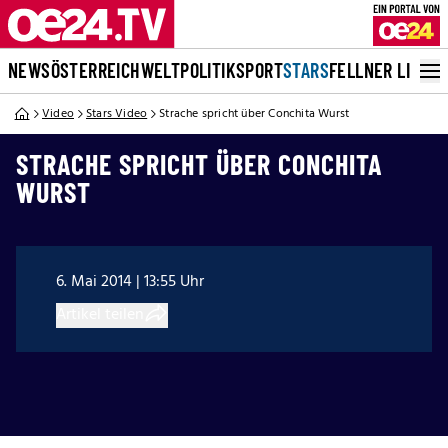
NEWS
ÖSTERREICH
WELT
POLITIK
SPORT
STARS
FELLNER LIVE
Video
Stars Video
Strache spricht über Conchita Wurst
STRACHE SPRICHT ÜBER CONCHITA
WURST
6. Mai 2014 | 13:55 Uhr
Artikel teilen