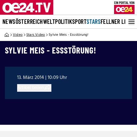
NEWS
ÖSTERREICH
WELT
POLITIK
SPORT
STARS
FELLNER LIVE
Video
Stars Video
Sylvie Meis - Essstörung!
SYLVIE MEIS - ESSSTÖRUNG!
13. März 2014 | 10:09 Uhr
Artikel teilen