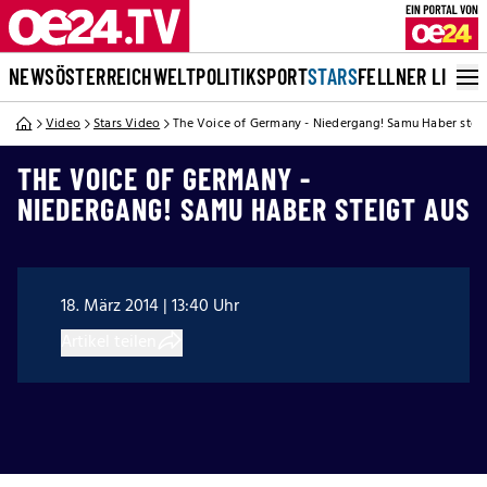
NEWS
ÖSTERREICH
WELT
POLITIK
SPORT
STARS
FELLNER LIVE
Video
Stars Video
The Voice of Germany - Niedergang! Samu Haber steig
THE VOICE OF GERMANY -
NIEDERGANG! SAMU HABER STEIGT AUS
18. März 2014 | 13:40 Uhr
Artikel teilen