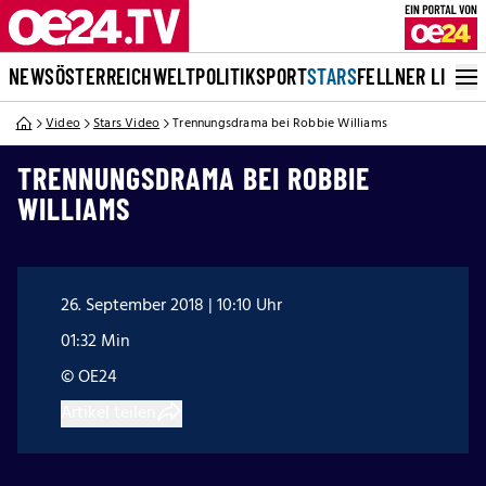
NEWS
ÖSTERREICH
WELT
POLITIK
SPORT
STARS
FELLNER LIVE
Video
Stars Video
Trennungsdrama bei Robbie Williams
TRENNUNGSDRAMA BEI ROBBIE
WILLIAMS
26. September 2018 | 10:10 Uhr
01:32 Min
© OE24
Artikel teilen