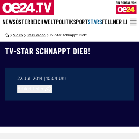
NEWS
ÖSTERREICH
WELT
POLITIK
SPORT
STARS
FELLNER LIVE
Video
Stars Video
TV-Star schnappt Dieb!
TV-STAR SCHNAPPT DIEB!
22. Juli 2014 | 10:04 Uhr
Artikel teilen