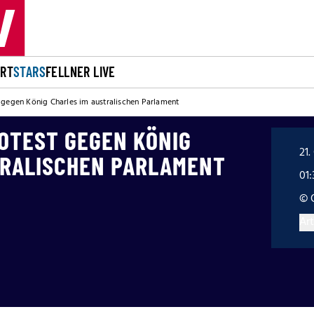
ORT
STARS
FELLNER LIVE
 gegen König Charles im australischen Parlament
OTEST GEGEN KÖNIG
21.
TRALISCHEN PARLAMENT
01
© 
Art