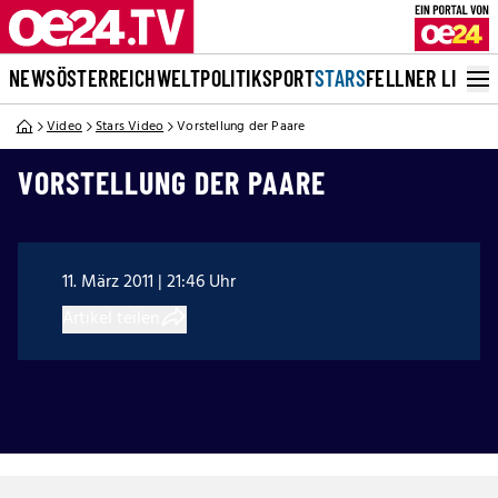
NEWS
ÖSTERREICH
WELT
POLITIK
SPORT
STARS
FELLNER LIVE
Video
Stars Video
Vorstellung der Paare
VORSTELLUNG DER PAARE
11. März 2011 | 21:46 Uhr
Artikel teilen