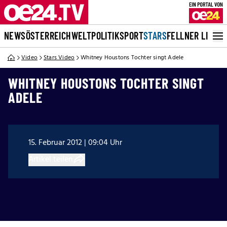
NEWS
ÖSTERREICH
WELT
POLITIK
SPORT
STARS
FELLNER LIVE
Video
Stars Video
Whitney Houstons Tochter singt Adele
WHITNEY HOUSTONS TOCHTER SINGT
ADELE
15. Februar 2012 | 09:04 Uhr
Artikel teilen