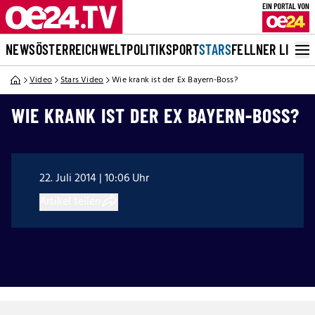
NEWS
ÖSTERREICH
WELT
POLITIK
SPORT
STARS
FELLNER LIVE
Video
Stars Video
Wie krank ist der Ex Bayern-Boss?
WIE KRANK IST DER EX BAYERN-BOSS?
22. Juli 2014 | 10:06 Uhr
Artikel teilen