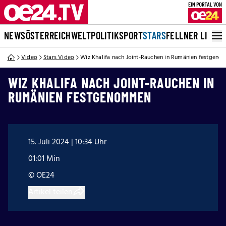
NEWS
ÖSTERREICH
WELT
POLITIK
SPORT
STARS
FELLNER LIVE
Video
Stars Video
Wiz Khalifa nach Joint-Rauchen in Rumänien festgen
WIZ KHALIFA NACH JOINT-RAUCHEN IN
RUMÄNIEN FESTGENOMMEN
15. Juli 2024 | 10:34 Uhr
01:01 Min
© OE24
Artikel teilen