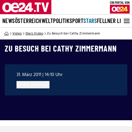
NEWS
ÖSTERREICH
WELT
POLITIK
SPORT
STARS
FELLNER LIVE
Video
Stars Video
Zu Besuch bei Cathy Zimmermann
ZU BESUCH BEI CATHY ZIMMERMANN
31. März 2011 | 14:10 Uhr
Artikel teilen