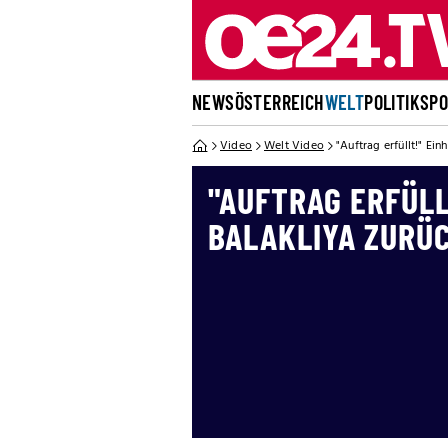
NEWS
ÖSTERREICH
WELT
POLITIK
SP
Video
Welt Video
"Auftrag erfüllt!" Ei
"AUFTRAG ERFÜLL
BALAKLIYA ZURÜ