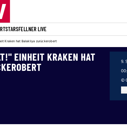
ORT
STARS
FELLNER LIVE
nheit Kraken hat Balakliya zurückerobert
T!" EINHEIT KRAKEN HAT
9. 
CKEROBERT
00
© 
Art