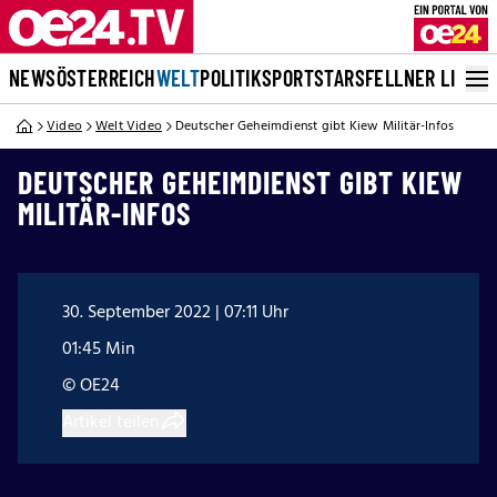
NEWS
ÖSTERREICH
WELT
POLITIK
SPORT
STARS
FELLNER LIVE
Video
Welt Video
Deutscher Geheimdienst gibt Kiew Militär-Infos
DEUTSCHER GEHEIMDIENST GIBT KIEW
MILITÄR-INFOS
30. September 2022 | 07:11 Uhr
01:45 Min
© OE24
Artikel teilen