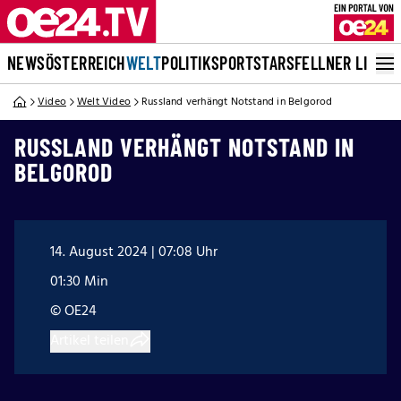
NEWS
ÖSTERREICH
WELT
POLITIK
SPORT
STARS
FELLNER LIVE
Video
Welt Video
Russland verhängt Notstand in Belgorod
RUSSLAND VERHÄNGT NOTSTAND IN
BELGOROD
14. August 2024 | 07:08 Uhr
01:30 Min
© OE24
Artikel teilen