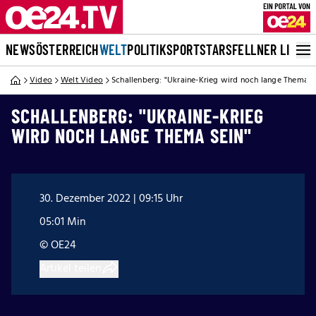
NEWS
ÖSTERREICH
WELT
POLITIK
SPORT
STARS
FELLNER LIVE
Video
Welt Video
Schallenberg: "Ukraine-Krieg wird noch lange Thema s
SCHALLENBERG: "UKRAINE-KRIEG
WIRD NOCH LANGE THEMA SEIN"
30. Dezember 2022 | 09:15 Uhr
05:01 Min
© OE24
Artikel teilen