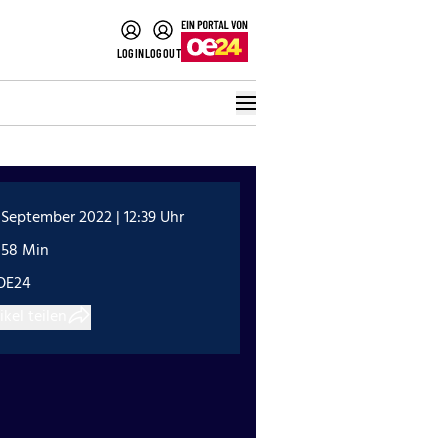
LOGIN
LOGOUT
 September 2022 | 12:39 Uhr
:58 Min
OE24
ikel teilen