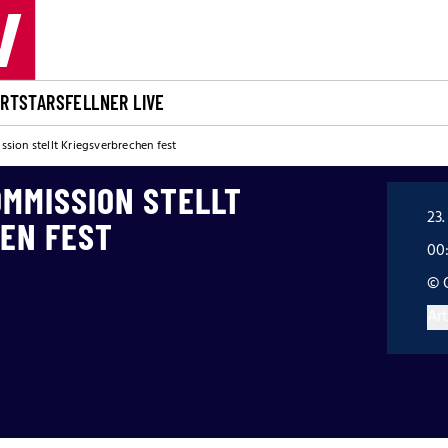
ORT
STARS
FELLNER LIVE
ion stellt Kriegsverbrechen fest
OMMISSION STELLT
23.
EN FEST
00
© 
Art