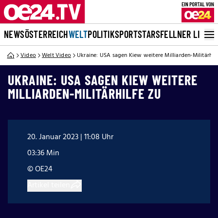
NEWS
ÖSTERREICH
WELT
POLITIK
SPORT
STARS
FELLNER LIVE
Video
Welt Video
Ukraine: USA sagen Kiew weitere Milliarden-Militärhilf
UKRAINE: USA SAGEN KIEW WEITERE
MILLIARDEN-MILITÄRHILFE ZU
20. Januar 2023 | 11:08 Uhr
03:36 Min
© OE24
Artikel teilen