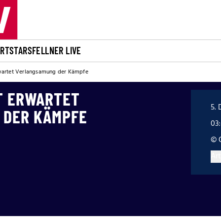
ORT
STARS
FELLNER LIVE
wartet Verlangsamung der Kämpfe
T ERWARTET
5. 
 DER KÄMPFE
03
© 
Art