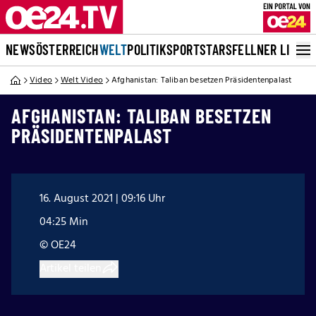
NEWS
ÖSTERREICH
WELT
POLITIK
SPORT
STARS
FELLNER LIVE
Video
Welt Video
Afghanistan: Taliban besetzen Präsidentenpalast
AFGHANISTAN: TALIBAN BESETZEN
PRÄSIDENTENPALAST
16. August 2021 | 09:16 Uhr
04:25 Min
© OE24
Artikel teilen