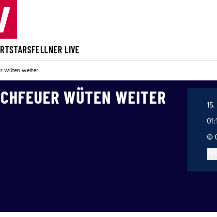
ORT
STARS
FELLNER LIVE
er wüten weiter
SCHFEUER WÜTEN WEITER
15.
01:
© 
Art