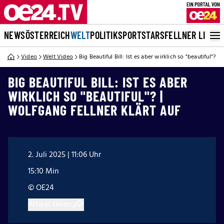
NEWS
ÖSTERREICH
WELT
POLITIK
SPORT
STARS
FELLNER LIVE
Video
Welt Video
Big Beautiful Bill: Ist es aber wirklich so "beautiful"? |
BIG BEAUTIFUL BILL: IST ES ABER
WIRKLICH SO "BEAUTIFUL"? |
WOLFGANG FELLNER KLÄRT AUF
2. Juli 2025 | 11:06 Uhr
15:10 Min
© OE24
Artikel teilen