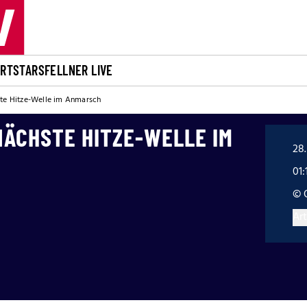
ORT
STARS
FELLNER LIVE
ste Hitze-Welle im Anmarsch
 NÄCHSTE HITZE-WELLE IM
28.
01:
© 
Art