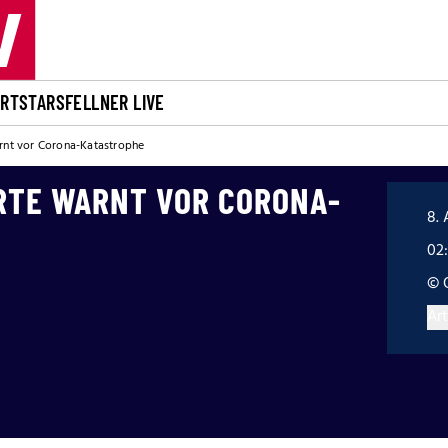
ORT
STARS
FELLNER LIVE
arnt vor Corona-Katastrophe
ERTE WARNT VOR CORONA-
8. 
02
© 
Art