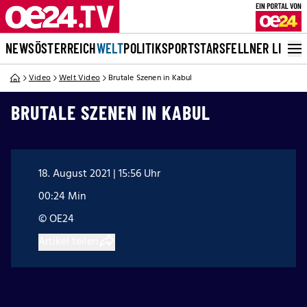
NEWS
ÖSTERREICH
WELT
POLITIK
SPORT
STARS
FELLNER LIVE
Video
Welt Video
Brutale Szenen in Kabul
BRUTALE SZENEN IN KABUL
18. August 2021 | 15:56 Uhr
00:24 Min
© OE24
Artikel teilen