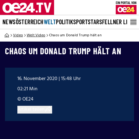
NEWS
ÖSTERREICH
WELT
POLITIK
SPORT
STARS
FELLNER LIVE
Video
Welt Video
Chaos um Donald Trump hält an
CHAOS UM DONALD TRUMP HÄLT AN
16. November 2020 | 15:48 Uhr
02:21 Min
© OE24
Artikel teilen