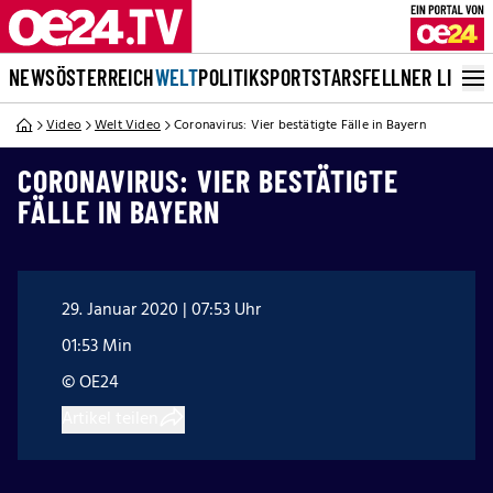
NEWS
ÖSTERREICH
WELT
POLITIK
SPORT
STARS
FELLNER LIVE
Video
Welt Video
Coronavirus: Vier bestätigte Fälle in Bayern
CORONAVIRUS: VIER BESTÄTIGTE
FÄLLE IN BAYERN
29. Januar 2020 | 07:53 Uhr
01:53 Min
© OE24
Artikel teilen