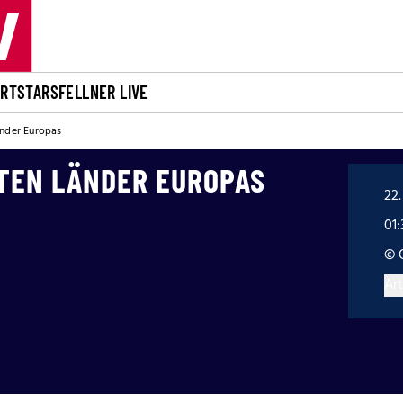
ORT
STARS
FELLNER LIVE
änder Europas
STEN LÄNDER EUROPAS
22.
01:
© 
Art