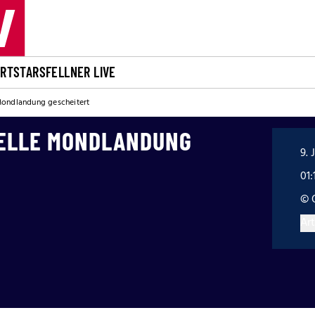
ORT
STARS
FELLNER LIVE
Mondlandung gescheitert
ELLE MONDLANDUNG
9. 
01:
© 
Art