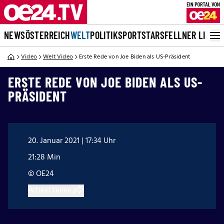
NEWS
ÖSTERREICH
WELT
POLITIK
SPORT
STARS
FELLNER LIVE
Video
Welt Video
Erste Rede von Joe Biden als US-Präsident
ERSTE REDE VON JOE BIDEN ALS US-
PRÄSIDENT
20. Januar 2021 | 17:34 Uhr
21:28 Min
© OE24
Artikel teilen