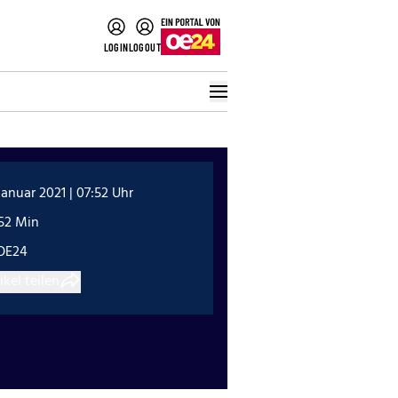
LOGIN
LOGOUT
Januar 2021 | 07:52 Uhr
:52 Min
OE24
ikel teilen