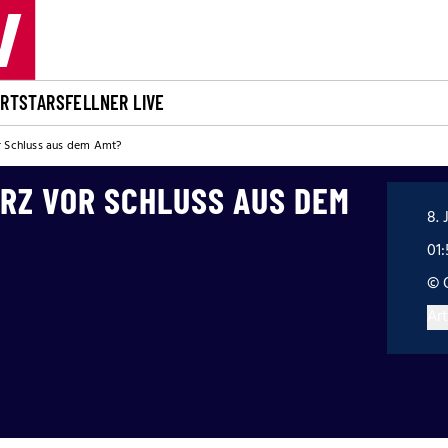
ORT
STARS
FELLNER LIVE
r Schluss aus dem Amt?
RZ VOR SCHLUSS AUS DEM
8. 
01
© 
Art