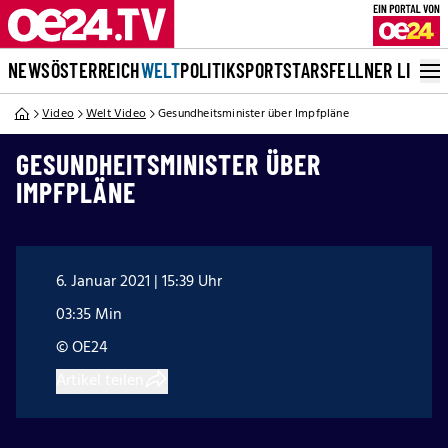
NEWS
ÖSTERREICH
WELT
POLITIK
SPORT
STARS
FELLNER LIVE
Video
Welt Video
Gesundheitsminister über Impfpläne
GESUNDHEITSMINISTER ÜBER
IMPFPLÄNE
6. Januar 2021 | 15:39 Uhr
03:35 Min
© OE24
Artikel teilen