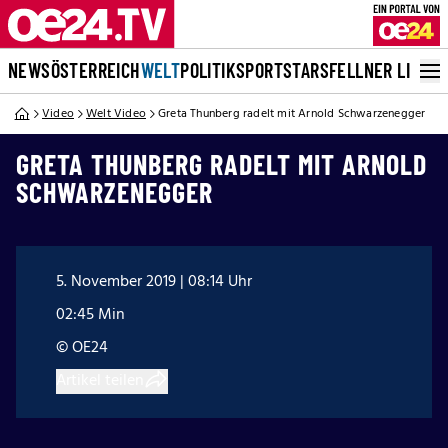
NEWS
ÖSTERREICH
WELT
POLITIK
SPORT
STARS
FELLNER LIVE
Video
Welt Video
Greta Thunberg radelt mit Arnold Schwarzenegger
GRETA THUNBERG RADELT MIT ARNOLD
SCHWARZENEGGER
5. November 2019 | 08:14 Uhr
02:45 Min
© OE24
Artikel teilen