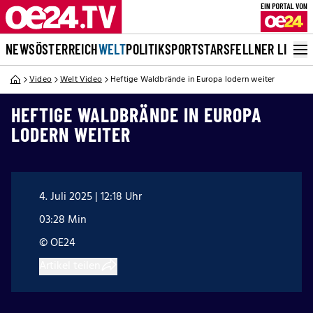
NEWS
ÖSTERREICH
WELT
POLITIK
SPORT
STARS
FELLNER LIVE
Video
Welt Video
Heftige Waldbrände in Europa lodern weiter
HEFTIGE WALDBRÄNDE IN EUROPA
LODERN WEITER
4. Juli 2025 | 12:18 Uhr
03:28 Min
© OE24
Artikel teilen