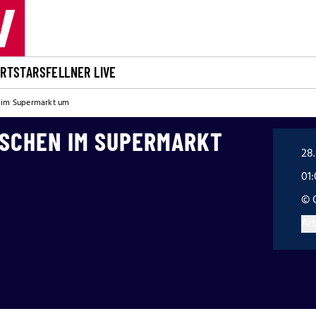
ORT
STARS
FELLNER LIVE
n im Supermarkt um
NSCHEN IM SUPERMARKT
28.
01
© 
Art