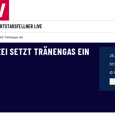
ORT
STARS
FELLNER LIVE
tzt Tränengas ein
EI SETZT TRÄNENGAS EIN
28.
01:
© 
Art