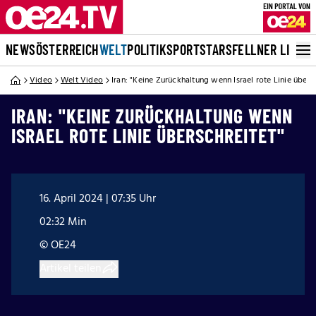
NEWS
ÖSTERREICH
WELT
POLITIK
SPORT
STARS
FELLNER LIVE
Video
Welt Video
Iran: "Keine Zurückhaltung wenn Israel rote Linie übers
IRAN: "KEINE ZURÜCKHALTUNG WENN
ISRAEL ROTE LINIE ÜBERSCHREITET"
16. April 2024 | 07:35 Uhr
02:32 Min
© OE24
Artikel teilen