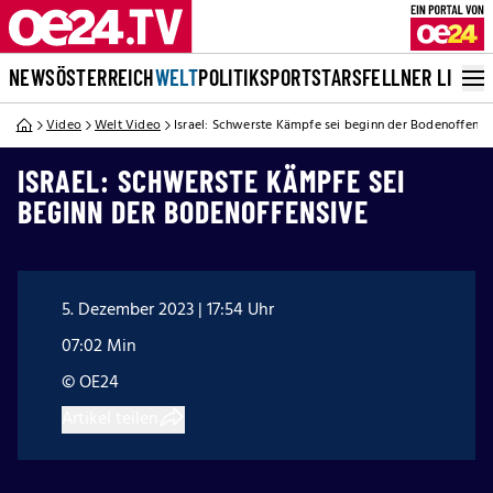
NEWS
ÖSTERREICH
WELT
POLITIK
SPORT
STARS
FELLNER LIVE
Video
Welt Video
Israel: Schwerste Kämpfe sei beginn der Bodenoffensi
ISRAEL: SCHWERSTE KÄMPFE SEI
BEGINN DER BODENOFFENSIVE
5. Dezember 2023 | 17:54 Uhr
07:02 Min
© OE24
Artikel teilen