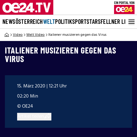
NEWS
ÖSTERREICH
WELT
POLITIK
SPORT
STARS
FELLNER LIVE
Video
Welt Video
Italiener musizieren gegen das Virus
ITALIENER MUSIZIEREN GEGEN DAS
VIRUS
15. März 2020 | 12:21 Uhr
02:20 Min
© OE24
Artikel teilen