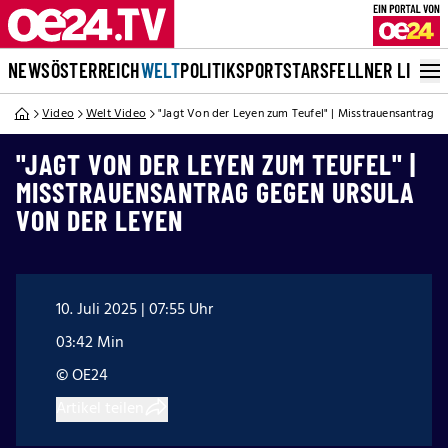
NEWS
ÖSTERREICH
WELT
POLITIK
SPORT
STARS
FELLNER LIVE
Video
Welt Video
"Jagt Von der Leyen zum Teufel" | Misstrauensantrag g
"JAGT VON DER LEYEN ZUM TEUFEL" |
MISSTRAUENSANTRAG GEGEN URSULA
VON DER LEYEN
10. Juli 2025 | 07:55 Uhr
03:42 Min
© OE24
Artikel teilen