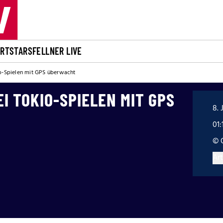
ORT
STARS
FELLNER LIVE
io-Spielen mit GPS überwacht
I TOKIO-SPIELEN MIT GPS
8. 
01:
© 
Art