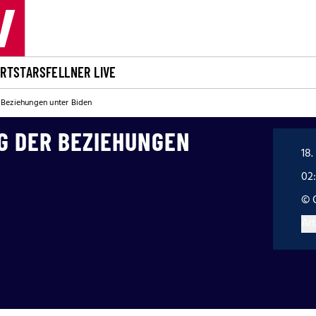
ORT
STARS
FELLNER LIVE
 Beziehungen unter Biden
G DER BEZIEHUNGEN
18.
02
© 
Art