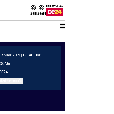
LOGIN
LOGOUT
 Januar 2021 | 08:40 Uhr
:33 Min
OE24
ikel teilen