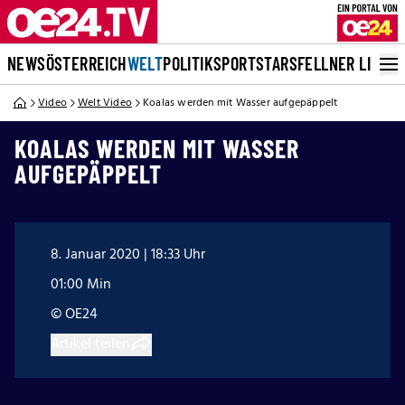
NEWS
ÖSTERREICH
WELT
POLITIK
SPORT
STARS
FELLNER LIVE
Video
Welt Video
Koalas werden mit Wasser aufgepäppelt
KOALAS WERDEN MIT WASSER
AUFGEPÄPPELT
8. Januar 2020 | 18:33 Uhr
01:00 Min
© OE24
Artikel teilen