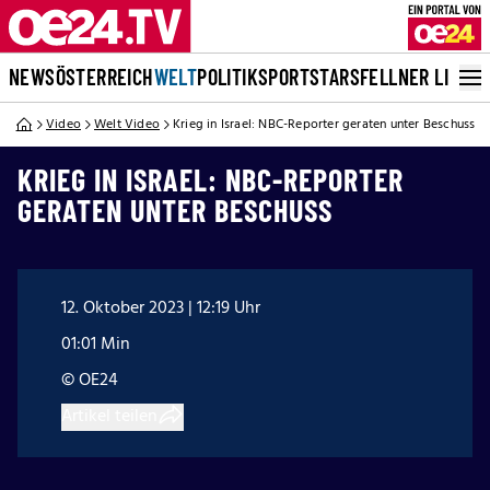
NEWS
ÖSTERREICH
WELT
POLITIK
SPORT
STARS
FELLNER LIVE
Video
Welt Video
Krieg in Israel: NBC-Reporter geraten unter Beschuss
KRIEG IN ISRAEL: NBC-REPORTER
GERATEN UNTER BESCHUSS
12. Oktober 2023 | 12:19 Uhr
01:01 Min
© OE24
Artikel teilen